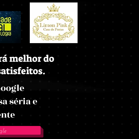
erá melhor do
atisfeitos.
Google
a séria e
ente
gle