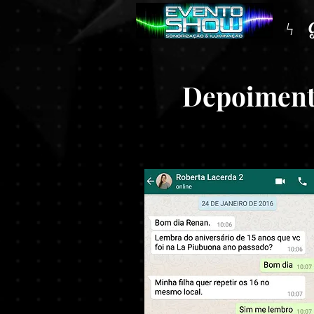
ϟ
Depoimento